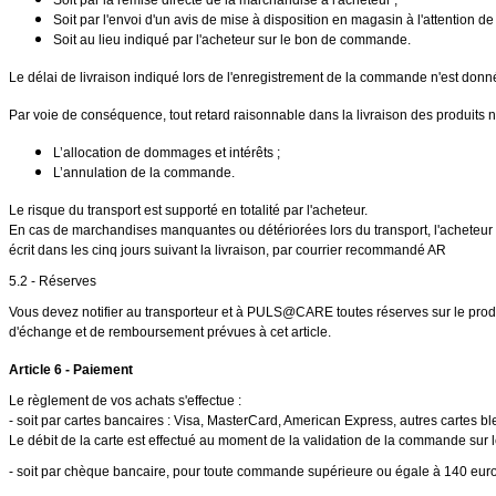
Soit par l'envoi d'un avis de mise à disposition en magasin à l'attention de 
Soit au lieu indiqué par l'acheteur sur le bon de commande.
Le délai de livraison indiqué lors de l'enregistrement de la commande n'est donné q
Par voie de conséquence, tout retard raisonnable dans la livraison des produits ne
L’allocation de dommages et intérêts ;
L’annulation de la commande.
Le risque du transport est supporté en totalité par l'acheteur.
En cas de marchandises manquantes ou détériorées lors du transport, l'acheteur 
écrit dans les cinq jours suivant la livraison, par courrier recommandé AR
5.2 - Réserves
Vous devez notifier au transporteur et à PULS@CARE toutes réserves sur le produit
d'échange et de remboursement prévues à cet article.
Article 6 - Paiement
Le règlement de vos achats s'effectue :
- soit par cartes bancaires : Visa, MasterCard, American Express, autres cartes b
Le débit de la carte est effectué au moment de la validation de la commande sur le
- soit par chèque bancaire, pour toute commande supérieure ou égale à 140 eur