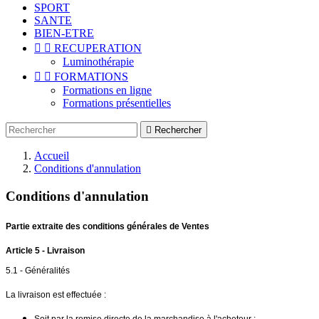
SPORT
SANTE
BIEN-ETRE


RECUPERATION
Luminothérapie


FORMATIONS
Formations en ligne
Formations présentielles

Rechercher
Accueil
Conditions d'annulation
Conditions d'annulation
Partie extraite des conditions générales de Ventes
Article 5 - Livraison
5.1 - Généralités
La livraison est effectuée :
Soit par la remise directe de la marchandise à l'acheteur ;