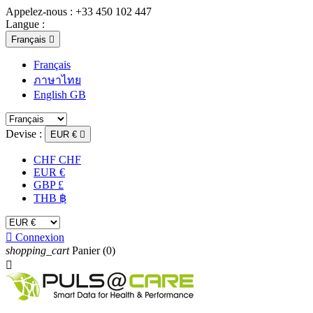
Appelez-nous :
+33 450 102 447
Langue :
Français

Français
ภาษาไทย
English GB
Devise :
EUR €

CHF CHF
EUR €
GBP £
THB ฿

Connexion
shopping_cart
Panier
(0)
