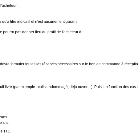
l'acheteur ;
u'à titre indicatif et n'est aucunement garanti.
 pourra pas donner lieu au profit de l'acheteur à :
devra formuler toutes les réserves nécessaires sur le bon de commande à réceptio
 livré (par exemple : colis endommagé, déjà ouvert...). Puis, en fonction des cas dé
leues
 site.
os TTC.