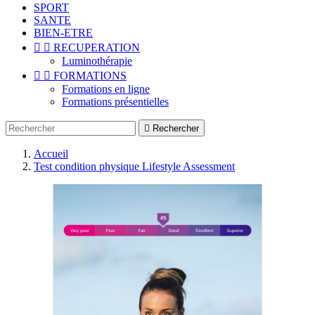
SPORT
SANTE
BIEN-ETRE


RECUPERATION
Luminothérapie


FORMATIONS
Formations en ligne
Formations présentielles

Rechercher
Accueil
Test condition physique Lifestyle Assessment