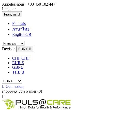
Appelez-nous :
+33 450 102 447
Langue :
Français

Français
ภาษาไทย
English GB
Devise :
EUR €

CHF CHF
EUR €
GBP £
THB ฿

Connexion
shopping_cart
Panier
(0)
