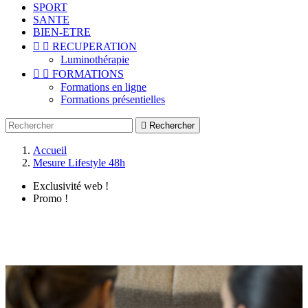
SPORT
SANTE
BIEN-ETRE


RECUPERATION
Luminothérapie


FORMATIONS
Formations en ligne
Formations présentielles

Rechercher
Accueil
Mesure Lifestyle 48h
Exclusivité web !
Promo !