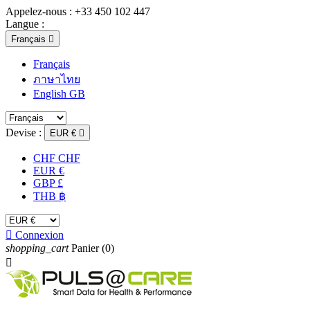
Appelez-nous :
+33 450 102 447
Langue :
Français

Français
ภาษาไทย
English GB
Devise :
EUR €

CHF CHF
EUR €
GBP £
THB ฿

Connexion
shopping_cart
Panier
(0)
